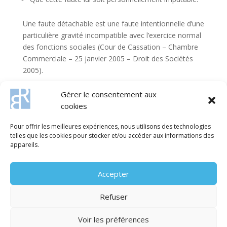
Une faute détachable est une faute intentionnelle d’une
particulière gravité incompatible avec l’exercice normal
des fonctions sociales (Cour de Cassation – Chambre
Commerciale – 25 janvier 2005 – Droit des Sociétés
2005).
A défaut d’établir l’existence d’une faute séparable, le
Gérer le consentement aux
tiers ne peut obtenir réparation de son préjudice qu’en
cookies
agissant contre la SCI.
Pour offrir les meilleures expériences, nous utilisons des technologies
telles que les cookies pour stocker et/ou accéder aux informations des
appareils.
Accepter
Refuser
© 2025 Maître BANNERY - Avocat Lyon 9ème. Tous
droits réservés.
Mentions légales -
Politique des
Voir les préférences